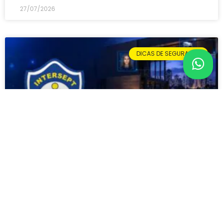
27/07/2026
DICAS DE SEGURANÇA
Portaria Remota 3.0: o que
mudou e por que condomínios
em Curitiba estão migrando
agora