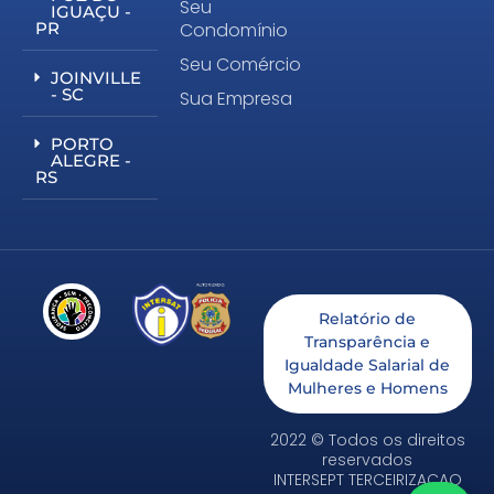
Seu
IGUAÇU -
PR
Condomínio
Seu Comércio
JOINVILLE
- SC
Sua Empresa
PORTO
ALEGRE -
RS
Relatório de
Transparência e
Igualdade Salarial de
Mulheres e Homens
2022 © Todos os direitos
reservados
INTERSEPT TERCEIRIZACAO