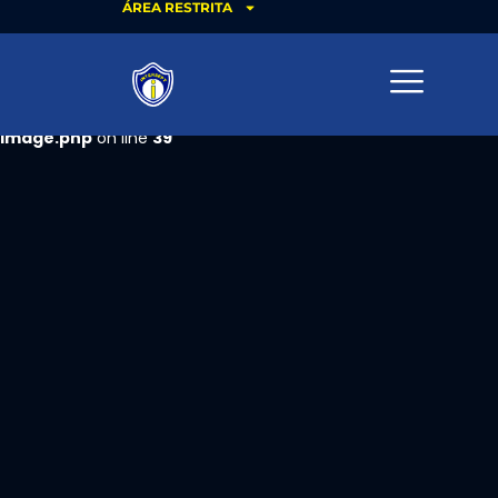
ÁREA RESTRITA
Warning
: Trying to access array offset on value of type bool in
/home/intersept/www/wp-content/plugins/elementor-
pro/modules/dynamic-tags/tags/post-featured-
image.php
on line
39