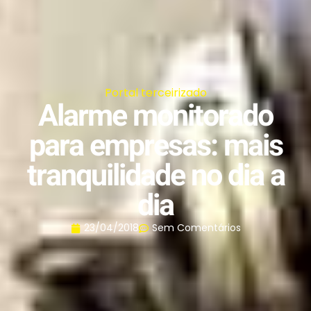
Portal terceirizado
Alarme monitorado
para empresas: mais
tranquilidade no dia a
dia
23/04/2018
Sem Comentários