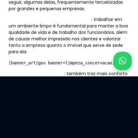
seguir, algumas delas, frequentemente terceirizadas
por grandes e pequenas empresas.
Limpeza e conservação de ambientes
: trabalhar em
um ambiente limpo é fundamental para manter a boa
qualidade de vida e de trabalho dos funcionários, além
de causar melhor impressão nos clientes e valorizar
tanto a empresa quanto o imóvel que serve de sede
para ela.
[banner_artigos banner=limpeza_concervacao]
Jardinagem e paisagismo
: também traz mais conforto
para funcionários e clientes ao proporcionar espaços
verdes bem cuidados, além de valorizar o imóvel e a
empresa, sem precisar alocar um funcionário para
essa função.
Portaria
: sendo remota ou presencial, a portaria é a
primeira impressão da empresa para seus clientes,
além de ser um dos setores responsáveis pela
segurança de funcionários e visitantes, visto que
controla a entrada e a saída de pessoas.