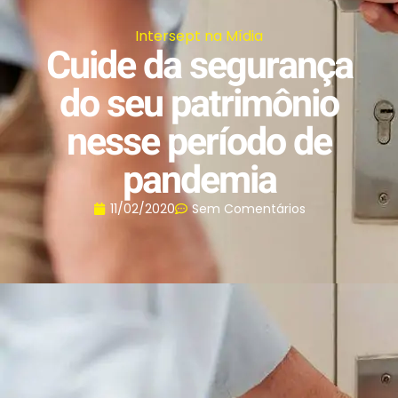
Intersept na Mídia
Cuide da segurança
do seu patrimônio
nesse período de
pandemia
11/02/2020
Sem Comentários