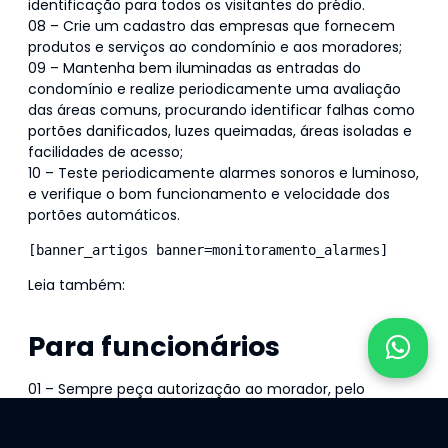
identificação para todos os visitantes do prédio.
08 – Crie um cadastro das empresas que fornecem
produtos e serviços ao condomínio e aos moradores;
09 – Mantenha bem iluminadas as entradas do
condomínio e realize periodicamente uma avaliação
das áreas comuns, procurando identificar falhas como
portões danificados, luzes queimadas, áreas isoladas e
facilidades de acesso;
10 – Teste periodicamente alarmes sonoros e luminoso,
e verifique o bom funcionamento e velocidade dos
portões automáticos.
[banner_artigos banner=monitoramento_alarmes]
Leia também:
Disfarces mais usados em assaltos a
condomínios
Para funcionários
01 – Sempre peça autorização ao morador, pelo
interfone, para a entrada de qualquer visitante. Na
dúvida, não permita a entrada e peça apoio a outro