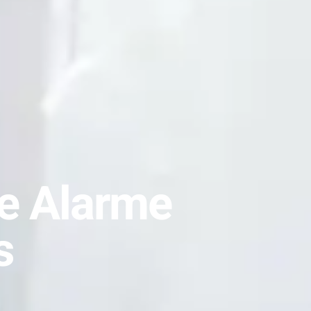
e Alarme
s