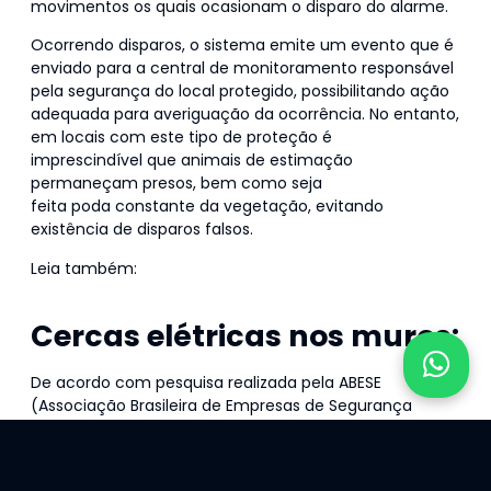
movimentos os quais ocasionam o disparo do alarme.
Ocorrendo disparos, o sistema emite um evento que é
enviado para a central de monitoramento responsável
pela segurança do local protegido, possibilitando ação
adequada para averiguação da ocorrência. No entanto,
em locais com este tipo de proteção é
imprescindível que animais de estimação
permaneçam presos, bem como seja
feita poda constante da vegetação, evitando
existência de disparos falsos.
Leia também:
Como escolher o melhor sistema de
segurança para sua casa?
Cercas elétricas nos muros:
De acordo com pesquisa realizada pela ABESE
(Associação Brasileira de Empresas de Segurança
Eletrônica) a cada 100 imóveis com sistemas de
segurança 98 não sofreram mais tentativas de
intrusão. Sendo assim, este equipamento proporciona