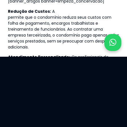
[banner_artigos banner=limpeza_concervacao]
Redução de Custos:
A
terceirização de portaria
permite que o condomínio reduza seus custos com
folha de pagamento, encargos trabalhistas e
treinamento de funcionários. Ao contratar uma
empresa terceirizada, o condomínio paga apenas pelos
serviços prestados, sem se preocupar com despesas
adicionais.
Atendimento Personalizado:
Os profissionais de
portaria terceirizados são treinados para oferecer um
atendimento cordial e eficiente aos moradores e
visitantes do condomínio. Com um serviço de portaria
qualificado, os moradores se sentem mais seguros e
bem acolhidos em seu próprio lar.
Monitoramento 24 horas:
As empresas de
terceirização de portaria geralmente oferecem
monitoramento 24 horas das áreas comuns do
condomínio, garantindo que qualquer atividade
suspeita seja detectada e relatada imediatamente aos
responsáveis. Isso contribui para a prevenção de