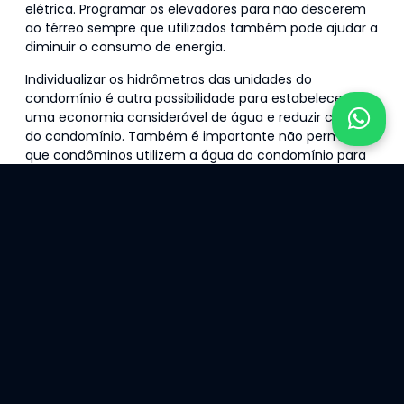
elétrica. Programar os elevadores para não descerem
ao térreo sempre que utilizados também pode ajudar a
diminuir o consumo de energia.
Individualizar os hidrômetros das unidades do
condomínio é outra possibilidade para estabelecer
uma economia considerável de água e reduzir custos
do condomínio. Também é importante não permitir
que condôminos utilizem a água do condomínio para
lavar seus carros ou qualquer área particular. Outra
medida para economizar água é utilizar sopradores
para reunir folhas caídas, em vez de jatos de água.