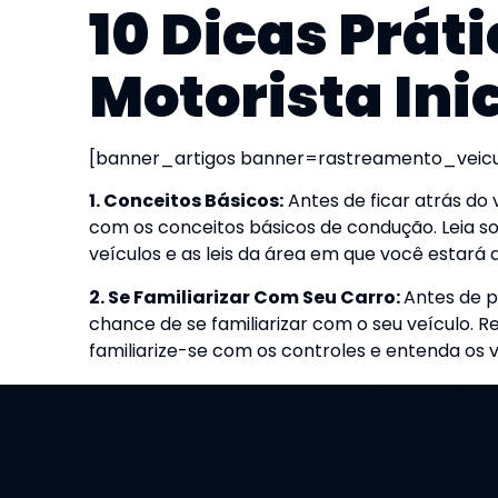
10 Dicas Práti
Motorista Ini
[banner_artigos banner=rastreamento_veicu
1. Conceitos Básicos:
Antes de ficar atrás do 
com os conceitos básicos de condução. Leia sob
veículos e as leis da área em que você estará d
2. Se Familiarizar Com Seu Carro
:
Antes de p
chance de se familiarizar com o seu veículo. 
familiarize-se com os controles e entenda os 
3. Certifique-se de Que Seu Veículo Está e
trocas de óleo, verificações de pressão dos pneu
para uma condução segura.
4. Conheça Seus Recursos de Segurança:
Fa