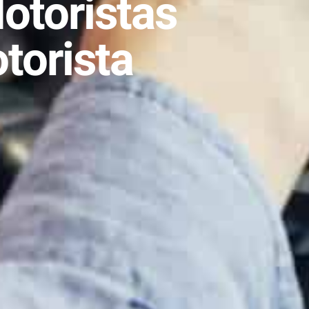
otoristas
torista