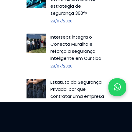
estratégia de
segurança 360º?
29/07/2026
Intersept integra o
Conecta Muralha e
reforça a segurança
inteligente em Curitiba
28/07/2026
Estatuto da Segurança
Privada: por que
contratar uma empresa
regulamentada é
responsabilidade de
quem contrata
27/07/2026