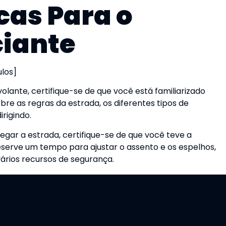
cas Para o
ciante
los]
volante, certifique-se de que você está familiarizado
re as regras da estrada, os diferentes tipos de
irigindo.
egar a estrada, certifique-se de que você teve a
Reserve um tempo para ajustar o assento e os espelhos,
vários recursos de segurança.
m Boas Condições:
A manutenção regular, como
s e inspeção da linha de freio e do fluido, é essencial
miliarize-se com o airbag, o cinto de segurança e