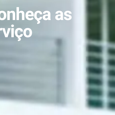
onheça as
rviço