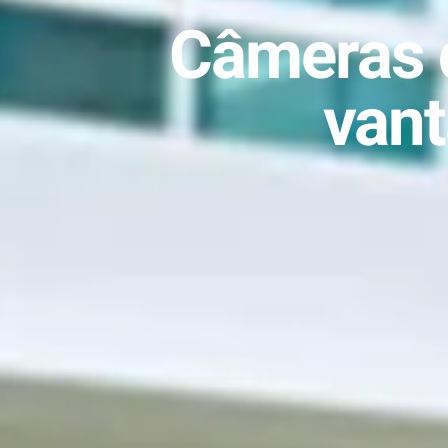
Câmeras 
vant