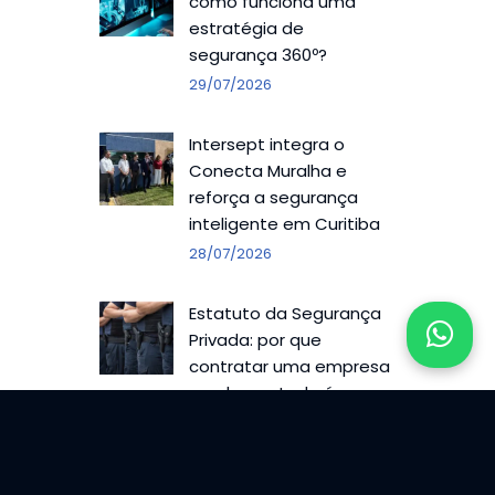
como funciona uma
estratégia de
segurança 360º?
29/07/2026
Intersept integra o
Conecta Muralha e
reforça a segurança
inteligente em Curitiba
28/07/2026
Estatuto da Segurança
Privada: por que
contratar uma empresa
regulamentada é
responsabilidade de
quem contrata
27/07/2026