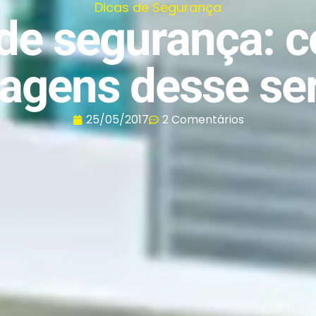
Dicas de Segurança
de segurança: c
agens desse se
25/05/2017
2 Comentários