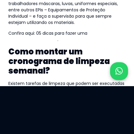
trabalhadores máscaras, luvas, uniformes especiais,
entre outros EPIs – Equipamentos de Proteção
Individual – e faça a supervisão para que sempre
estejam utilizando os materiais.
Confira aqui: 05 dicas para fazer uma
boa gestão da
limpeza e conservação
.
Como montar um
cronograma de limpeza
semanal?
Existem tarefas de limpeza que podem ser executadas
diariamente, para maior eficiência do trabalho e
organização. Já a limpeza mais profunda pode ser
realizada em algumas etapas semanais, para que não
acumule e seja realizada com mais agilidade.
Áreas que podem ser limpas semanalmente:
– Salas de trabalho (limpeza mais pesada, como chão,