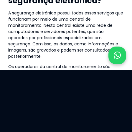
segurança eletrônica?
A segurança eletrônica possui todos esses serviços que
funcionam por meio de uma central de
monitoramento. Nesta central existe uma rede de
computadores e servidores potentes, que são
operados por profissionais especializados em
segurança. Com isso, os dados, como informações e
imagens, são gravados e podem ser consultados
posteriormente.
Os operadores da central de monitoramento são
responsáveis por realizar a segurança dos clientes, por
meio de imagens e a ajuda de outros profissionais,
como os vigias. Em caso de arrombamento ou invasão,
os operadores são avisados e tomam as medidas
necessárias junto à Segurança Pública.
[banner_artigos banner=monitoramento_cameras]
Quais as diferenças da
segurança eletrônica e a