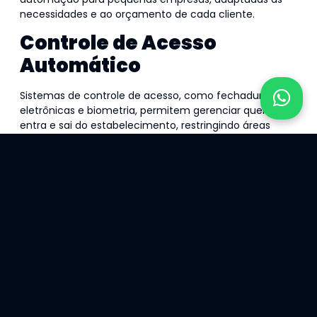
necessidades e ao orçamento de cada cliente.
Controle de Acesso
Automático
Sistemas de controle de acesso, como fechaduras
eletrônicas e biometria, permitem gerenciar quem
entra e sai do estabelecimento, restringindo áreas
sensíveis e protegendo informações confidenciais.
Câmeras de Vigilância com
Inteligência Artificial
As câmeras inteligentes não apenas capturam
imagens, mas também analisam comportamentos,
identificam riscos e enviam alertas automáticos ao
proprietário ou à central de monitoramento.
Sensores de Movimento e