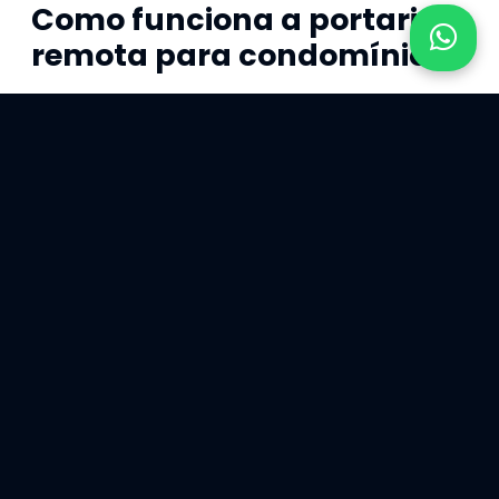
Como funciona a portaria
remota para condomínios?
A portaria remota opera por meio de um interfone,
ligado a uma central de monitoramento. Assim, o
visitante que chega no condomínio, ao solicitar sua
entrada, é atendido por um dos operadores. Então, o
profissional deve entrar em contato com o morador,
para que este libere, ou não, a sua entrada no local.
Caso o morador não esteja presente, este pode liberar
o visitante também por meio do seu telefone celular.
É importante lembrar que se não for possível entrar em
contato com o morador, a entrada do visitante não
será permitida, por questões de segurança. Essa é uma
das vantagens da portaria remota que, dessa forma,
possui um controle maior das entradas e saídas.
Todos os moradores do condomínio também recebem
uma tag para o portão e um controle de garagem,
exclusivos para acessar o prédio. Portanto, para que a