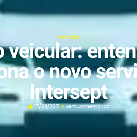
Notícias
 veicular: ent
ona o novo serv
Intersept
17/09/2021
Sem Comentários