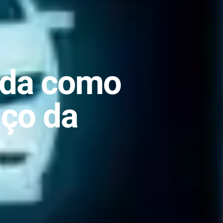
enda como
iço da