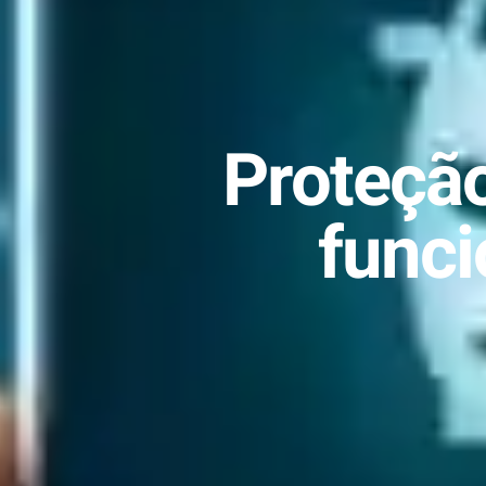
Proteção
funci