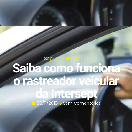
Segurança Pessoal
Saiba como funciona
o rastreador veicular
da Intersept
06/11/2018
Sem Comentários