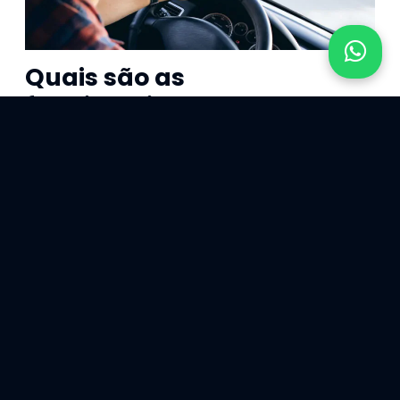
Quais são as
funcionalidades do
rastreador veicular da
Intersept?
O aplicativo do nosso rastreador veicular possui
funções exclusivas, para aumentar a tranquilidade do
condutor no dia a dia. São elas:
Alertas
O aplicativo envia alertas quando o veículo sai do local
estacionado, se está sendo usado sem autorização e
também quando chega ou sai de um local pré-
determinado.