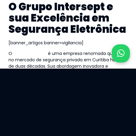
O Grupo Intersept e
sua Excelência em
Segurança Eletrônica
[banner_artigos banner=vigilancia]
O
Grupo Intersept
é uma empresa renomada que atua
no mercado de segurança privada em Curitiba há mais
de duas décadas. Sua abordagem inovadora e
comprometimento com a excelência os tornou líderes
no setor. Uma das especialidades do Grupo é a
segurança eletrônica.
A segurança eletrônica é uma solução moderna e
eficiente para proteger propriedades e ambientes. Ela
engloba sistemas de monitoramento por câmeras,
alarmes, controle de acesso, entre outros dispositivos
avançados. Com a tecnologia de ponta empregada
pelo Grupo Intersept, seus clientes podem contar com
uma vigilância contínua e uma resposta rápida a