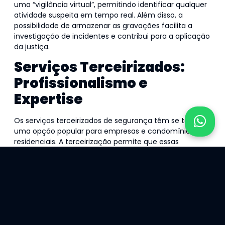
uma “vigilância virtual”, permitindo identificar qualquer
atividade suspeita em tempo real. Além disso, a
possibilidade de armazenar as gravações facilita a
investigação de incidentes e contribui para a aplicação
da justiça.
Serviços Terceirizados:
Profissionalismo e
Expertise
Os serviços terceirizados de segurança têm se tornado
uma opção popular para empresas e condomínios
residenciais. A terceirização permite que essas
organizações contem com profissionais altamente
capacitados e experientes, que se dedicam
exclusivamente à segurança dos clientes.
Ao optar pelos serviços terceirizados, os clientes
podem se beneficiar do conhecimento especializado
dos profissionais de segurança. Além disso, as
empresas especializadas em segurança têm acesso a