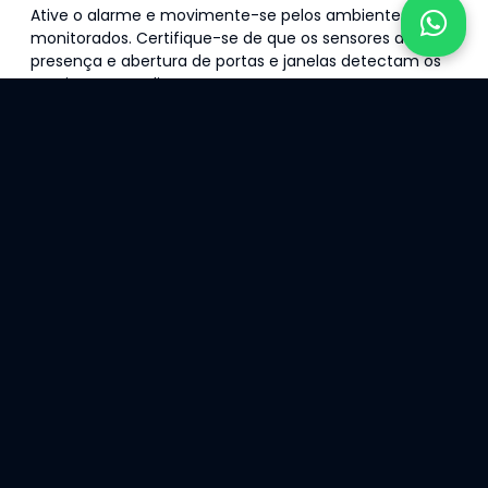
Ative o alarme e movimente-se pelos ambientes
monitorados. Certifique-se de que os sensores de
presença e abertura de portas e janelas detectam os
movimentos e disparam corretamente.
3. Simule um Acionamento
de Emergência
Acione manualmente o botão de pânico e observe se
o sistema responde de imediato. Caso o seu alarme
esteja conectado a uma central de monitoramento,
veja se a equipe responde dentro do tempo adequado.
4. Avalie o Tempo de
Resposta
Após o disparo do alarme, verifique o tempo que a
central leva para agir. Um tempo de resposta muito
longo pode indicar a necessidade de ajustes no
sistema.