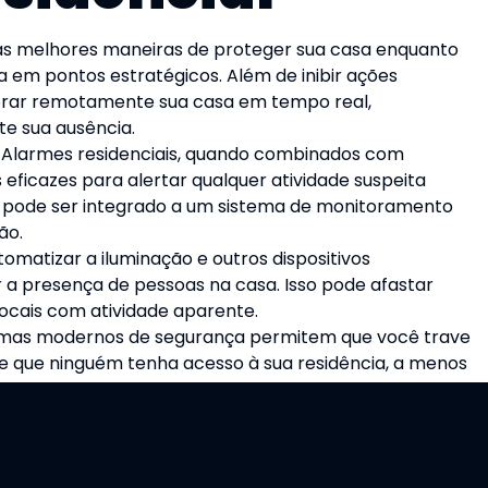
 melhores maneiras de proteger sua casa enquanto
a em pontos estratégicos. Além de inibir ações
orar remotamente sua casa em tempo real,
te sua ausência.
Alarmes residenciais, quando combinados com
ficazes para alertar qualquer atividade suspeita
so pode ser integrado a um sistema de monitoramento
ão.
omatizar a iluminação e outros dispositivos
 a presença de pessoas na casa. Isso pode afastar
locais com atividade aparente.
mas modernos de segurança permitem que você trave
nte que ninguém tenha acesso à sua residência, a menos
ntersept oferece soluções de controle de acesso que
s possam entrar na sua casa.
armes]