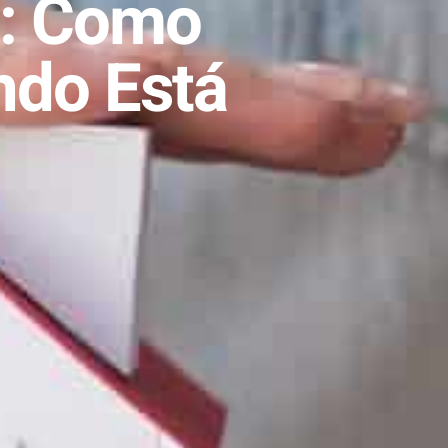
l: Como
ndo Está