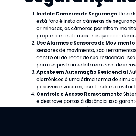
Instale Câmeras de Segurança
Uma das
está fora é instalar câmeras de seguranç
criminosas, as câmeras permitem monit
proporcionando mais tranquilidade duran
Use Alarmes e Sensores de Movimento
sensores de movimento, são ferramentas e
dentro ou ao redor de sua residência. Is
para resposta imediata em caso de invas
Aposte em Automação Residencial
Aut
eletrônicos é uma ótima forma de simular
possíveis invasores, que tendem a evitar 
Controle o Acesso Remotamente
Siste
e destrave portas à distância. Isso gara
que você autorize. Além disso, o Grupo I
garantem que apenas pessoas autorizada
[banner_artigos banner=monitoramento_al