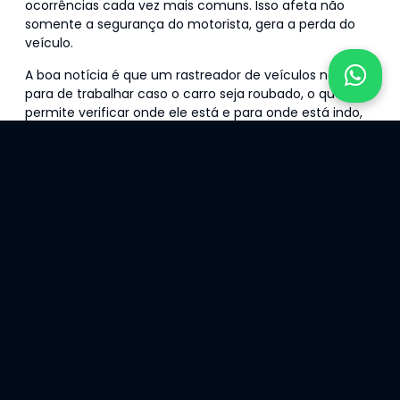
ocorrências cada vez mais comuns. Isso afeta não
somente a segurança do motorista, gera a perda do
veículo.
A boa notícia é que um rastreador de veículos não
para de trabalhar caso o carro seja roubado, o que
permite verificar onde ele está e para onde está indo,
facilitando assim sua recuperação.
2- Trazer Mais Segurança
ao Motorista
Ao dirigir um veículo com rastreador, o motorista
acaba se sentindo mais seguro, pois sabe que, caso
tenha que lidar com uma ocorrência de roubo do
veículo, as chances de recuperação do carro são bem
maiores.
3- Acesso ao Rastreamento
Assim que o rastreador estiver instalado em seu carro,