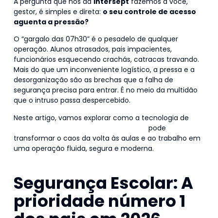
A pergunta que nós da
Intersept
fazemos a você,
gestor, é simples e direta:
o seu controle de acesso
aguenta a pressão?
O “gargalo das 07h30” é o pesadelo de qualquer
operação. Alunos atrasados, pais impacientes,
funcionários esquecendo crachás, catracas travando.
Mais do que um inconveniente logístico, a pressa e a
desorganização são as brechas que a falha de
segurança precisa para entrar. É no meio da multidão
que o intruso passa despercebido.
Neste artigo, vamos explorar como a tecnologia de
Projetos Integrados de Segurança 360º
pode
transformar o caos da volta às aulas e ao trabalho em
uma operação fluida, segura e moderna.
Segurança Escolar: A
prioridade número 1