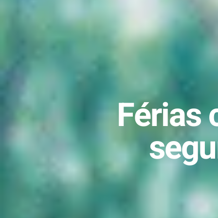
Férias 
segu