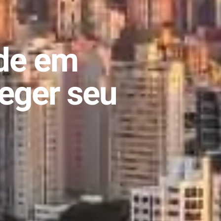
ade em
teger seu