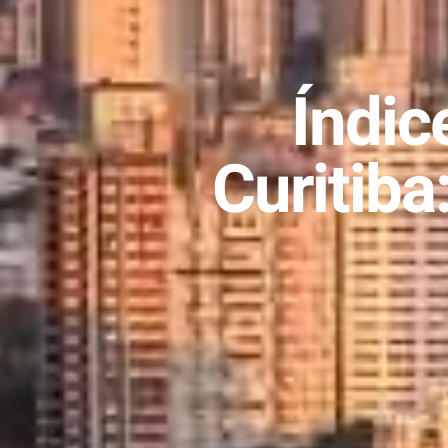
Índic
Curitiba