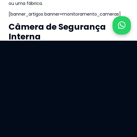
ou uma fábrica.
[banner_artigos banner=monitoramento_cameras]
Câmera de Segurança
Interna
É claro que muitos ambientes também requerem bons
circuitos internos de monitoramento. Em uma
empresa, por exemplo, é importante prevenir
acidentes de trabalho e até mesmo controlar horários
(horários de entrada e saída de funcionários,
frequência, fluxo de trabalho etc.). Nas lojas, esse
sistema de câmeras é uma forma de evitar roubos.
Embora não sejam amplamente implementados em
residências, os sistemas de câmeras internas podem
ajudar a monitorar idosos, crianças, animais de
estimação ou pessoas que precisam de cuidados.
Também é uma solução inteligente quando você está
ausente e seu alarme dispara, por exemplo. Com isso, é