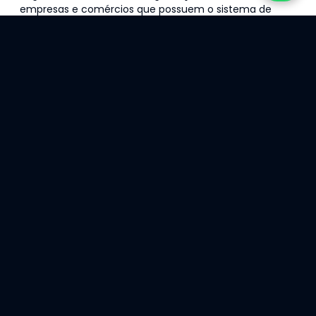
empresas e comércios que possuem o sistema de
monitoramento eletrônico reduzem em 3x o risco de
arrombamentos e invasões. Isso também se deve
porque as câmeras de segurança, por si só, acabam
afugentando marginais e pessoas mal-intencionadas.
Vantagem 03: Alta tecnologia
para segurança
Aqui na Intersept, por exemplo, investimos sempre em
tecnologia de ponta para os equipamentos utilizados