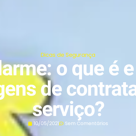
Dicas de Segurança
arme: o que é e
gens de contrata
serviço?
10/05/2021
Sem Comentários