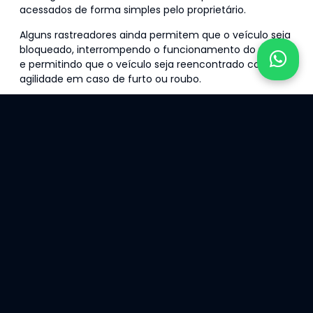
acessados de forma simples pelo proprietário.
Alguns rastreadores ainda permitem que o veículo seja
bloqueado, interrompendo o funcionamento do motor
e permitindo que o veículo seja reencontrado com
agilidade em caso de furto ou roubo.
O que considerar na hora
de escolher entre proteção
veicular e seguro?
Ao avaliar entre proteção veicular e seguro, você deve
considerar o valor a ser pago pelo contratante, a
franquia do seguro, que acontece somente quando é
preciso acionar a seguradora, como nos casos de
sinistro, roubo, conserto do veículo ou perda total.
Outro ponto importante sobre
proteção veicular
e
seguro é a assistência veicular que cada um desses
serviços inclui. Antes de se decidir, pesquise quais são
as vantagens de cada serviço oferecido nos casos de